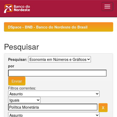
Skip
navigation
DSpace - BNB - Banco do Nordeste do Brasil
Pesquisar
Pesquisar:
por
Filtros correntes: