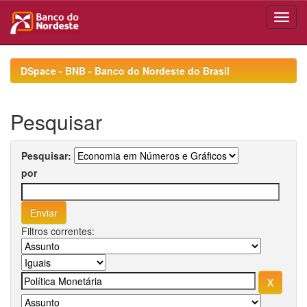
Skip
navigation
DSpace - BNB - Banco do Nordeste do Brasil
Pesquisar
Pesquisar:
por
Filtros correntes: