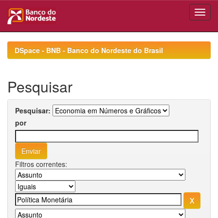
Skip
navigation
DSpace - BNB - Banco do Nordeste do Brasil
Pesquisar
Pesquisar:
por
Filtros correntes: