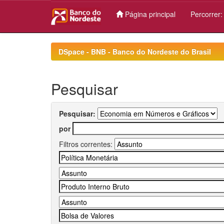
Página principal
Percorrer
Skip
navigation
DSpace - BNB - Banco do Nordeste do Brasil
Pesquisar
Pesquisar:
por
Filtros correntes: