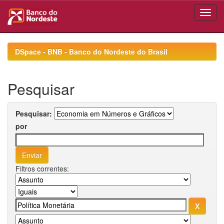
Skip
navigation
DSpace - BNB - Banco do Nordeste do Brasil
Pesquisar
Pesquisar:
por
Filtros correntes: