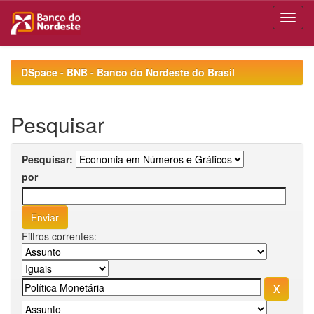
Skip
navigation
DSpace - BNB - Banco do Nordeste do Brasil
Pesquisar
Pesquisar:
por
Filtros correntes: