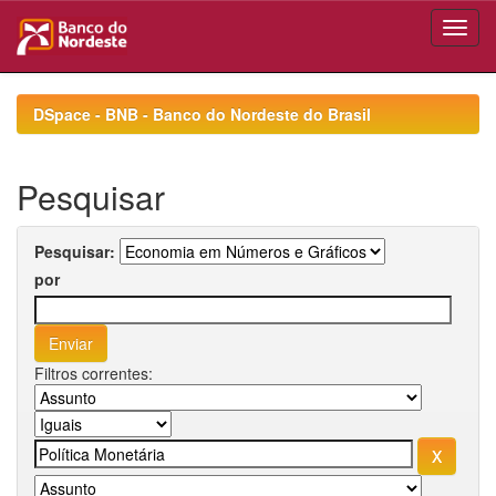
Skip
navigation
DSpace - BNB - Banco do Nordeste do Brasil
Pesquisar
Pesquisar:
por
Filtros correntes: