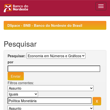
Skip
navigation
DSpace - BNB - Banco do Nordeste do Brasil
Pesquisar
Pesquisar:
por
Filtros correntes: