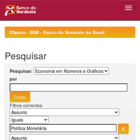
Skip
navigation
DSpace - BNB - Banco do Nordeste do Brasil
Pesquisar
Pesquisar:
por
Filtros correntes: