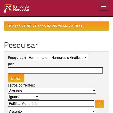
Skip
navigation
DSpace - BNB - Banco do Nordeste do Brasil
Pesquisar
Pesquisar:
por
Filtros correntes: