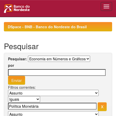
Skip
navigation
DSpace - BNB - Banco do Nordeste do Brasil
Pesquisar
Pesquisar:
por
Filtros correntes: