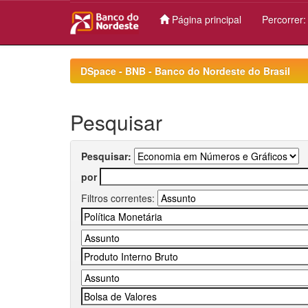
Página principal
Percorrer
Skip
navigation
DSpace - BNB - Banco do Nordeste do Brasil
Pesquisar
Pesquisar:
por
Filtros correntes: