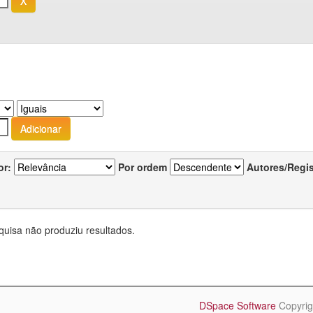
or:
Por ordem
Autores/Regi
quisa não produziu resultados.
DSpace Software
Copyrig