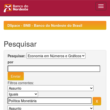
Skip
navigation
DSpace - BNB - Banco do Nordeste do Brasil
Pesquisar
Pesquisar:
por
Filtros correntes: