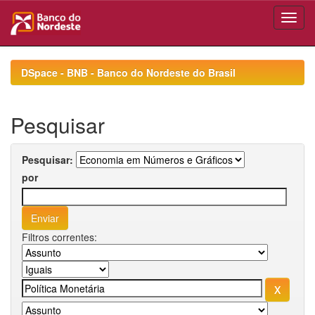
Skip
navigation
DSpace - BNB - Banco do Nordeste do Brasil
Pesquisar
Pesquisar:
por
Filtros correntes: