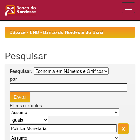
Skip
navigation
DSpace - BNB - Banco do Nordeste do Brasil
Pesquisar
Pesquisar:
por
Filtros correntes: