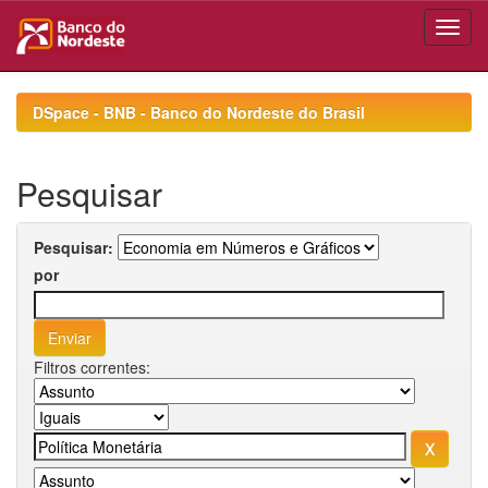
Skip
navigation
DSpace - BNB - Banco do Nordeste do Brasil
Pesquisar
Pesquisar:
por
Filtros correntes: