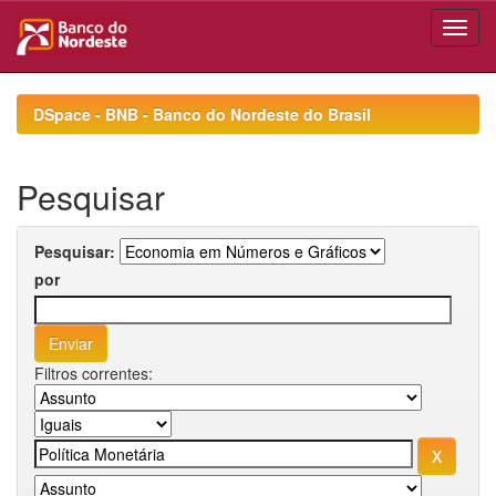
Skip
navigation
DSpace - BNB - Banco do Nordeste do Brasil
Pesquisar
Pesquisar:
por
Filtros correntes: