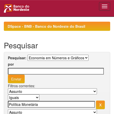
Skip
navigation
DSpace - BNB - Banco do Nordeste do Brasil
Pesquisar
Pesquisar:
por
Filtros correntes: