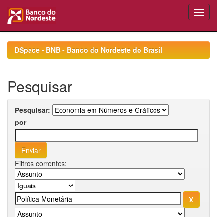
Skip
navigation
DSpace - BNB - Banco do Nordeste do Brasil
Pesquisar
Pesquisar:
por
Filtros correntes: