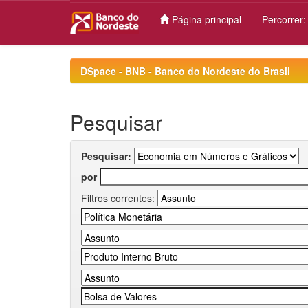
Página principal
Percorrer
Skip
navigation
DSpace - BNB - Banco do Nordeste do Brasil
Pesquisar
Pesquisar:
por
Filtros correntes: