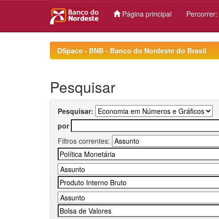
Página principal
Percorrer
Skip
navigation
DSpace - BNB - Banco do Nordeste do Brasil
Pesquisar
Pesquisar:
por
Filtros correntes: