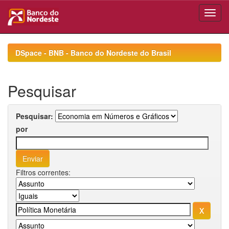
Skip
navigation
DSpace - BNB - Banco do Nordeste do Brasil
Pesquisar
Pesquisar:
por
Filtros correntes: