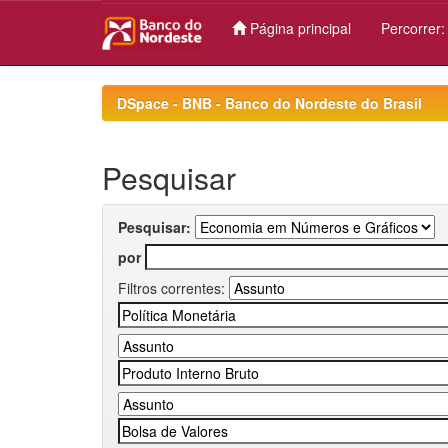
Página principal
Percorrer
Skip
navigation
DSpace - BNB - Banco do Nordeste do Brasil
Pesquisar
Pesquisar:
por
Filtros correntes: