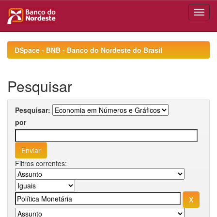
Skip
navigation
DSpace - BNB - Banco do Nordeste do Brasil
Pesquisar
Pesquisar:
por
Filtros correntes: