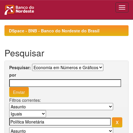
Skip
navigation
DSpace - BNB - Banco do Nordeste do Brasil
Pesquisar
Pesquisar:
por
Filtros correntes: