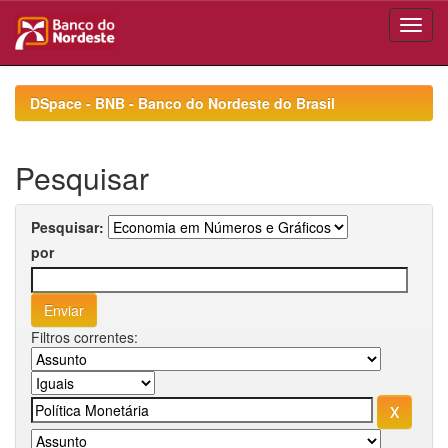
Skip
navigation
DSpace - BNB - Banco do Nordeste do Brasil
Pesquisar
Pesquisar:
por
Filtros correntes: