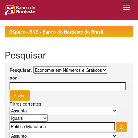
Skip
navigation
DSpace - BNB - Banco do Nordeste do Brasil
Pesquisar
Pesquisar:
por
Filtros correntes: