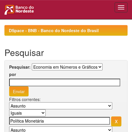
Skip
navigation
DSpace - BNB - Banco do Nordeste do Brasil
Pesquisar
Pesquisar:
por
Filtros correntes: