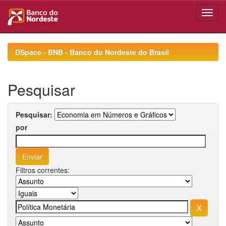
Skip
navigation
DSpace - BNB - Banco do Nordeste do Brasil
Pesquisar
Pesquisar:
por
Filtros correntes: