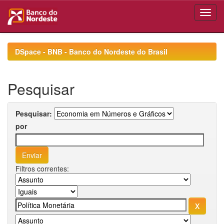
Skip
navigation
DSpace - BNB - Banco do Nordeste do Brasil
Pesquisar
Pesquisar:
por
Filtros correntes: