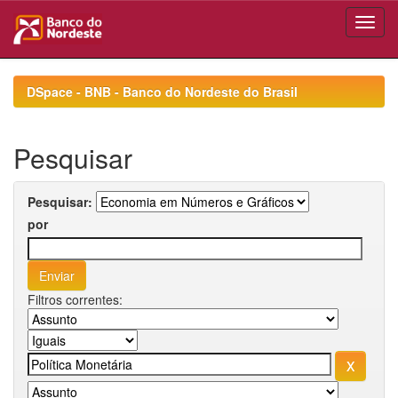
Skip
navigation
DSpace - BNB - Banco do Nordeste do Brasil
Pesquisar
Pesquisar:
por
Filtros correntes: