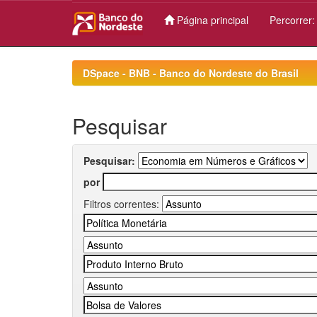
Página principal
Percorrer
Skip
navigation
DSpace - BNB - Banco do Nordeste do Brasil
Pesquisar
Pesquisar:
por
Filtros correntes: