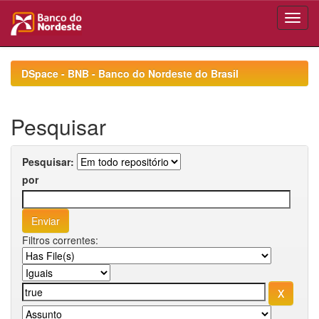
Skip
navigation
DSpace - BNB - Banco do Nordeste do Brasil
Pesquisar
Pesquisar:
por
Filtros correntes: