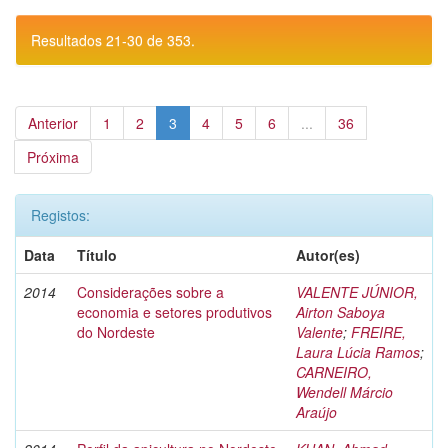
Resultados 21-30 de 353.
Anterior
1
2
3
4
5
6
...
36
Próxima
Registos:
Data
Título
Autor(es)
2014
Considerações sobre a
VALENTE JÚNIOR,
economia e setores produtivos
Airton Saboya
do Nordeste
Valente
;
FREIRE,
Laura Lúcia Ramos
;
CARNEIRO,
Wendell Márcio
Araújo