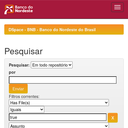
Skip
navigation
DSpace - BNB - Banco do Nordeste do Brasil
Pesquisar
Pesquisar:
por
Filtros correntes: