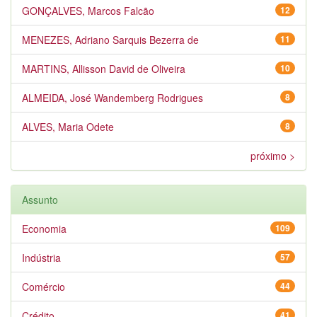
GONÇALVES, Marcos Falcão
12
MENEZES, Adriano Sarquis Bezerra de
11
MARTINS, Allisson David de Oliveira
10
ALMEIDA, José Wandemberg Rodrigues
8
ALVES, Maria Odete
8
próximo >
Assunto
Economia
109
Indústria
57
Comércio
44
Crédito
41