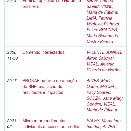
2014
Perfil da apicultura no Nordeste
KHAN, Ahmad
brasileiro
Saeed
;
VIDAL,
Maria de Fátima
;
LIMA, Patrícia
Verônica Pinheiro
Sales
;
BRAINER,
Maria Simone de
Castro Pereira
2020-
Comércio interestadual
VALENTE JUNIOR,
11-30
Airton Saboya
;
VIDAL, Antônio
Ricardo de Norões
2017
PRONAF na área de atuação
ALVES, Maria
do BNB: avaliação de
Odete
;
MACIEL,
resultados e impactos
Iracy Soares
;
SOUZA, Jane Mary
Gondim
;
VIDAL,
Maria de Fátima
2021-
Microempreendimentos
SALES, Maria Inez
02
individuais e acesso ao crédito:
Simões
;
ALVES,