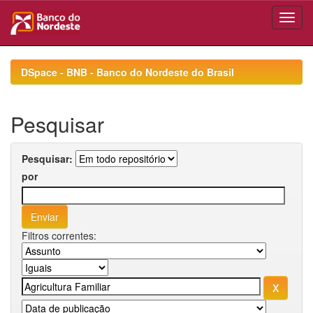
Skip
navigation
DSpace - BNB - Banco do Nordeste do Brasil
Pesquisar
Pesquisar:
por
Filtros correntes: