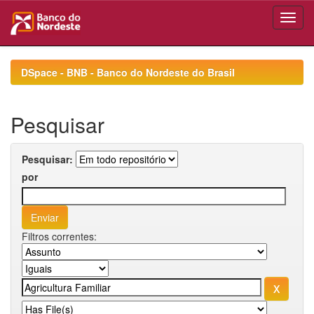
Skip
navigation
DSpace - BNB - Banco do Nordeste do Brasil
Pesquisar
Pesquisar:
por
Filtros correntes: