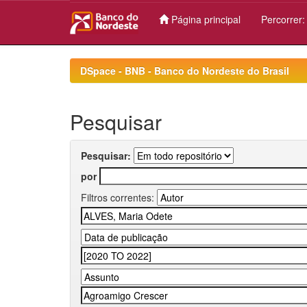
Página principal
Percorrer
Skip
navigation
DSpace - BNB - Banco do Nordeste do Brasil
Pesquisar
Pesquisar:
por
Filtros correntes: