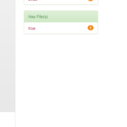
Has File(s)
true
1