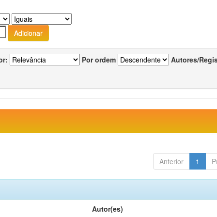
or:
Por ordem
Autores/Regi
Anterior
1
P
Autor(es)