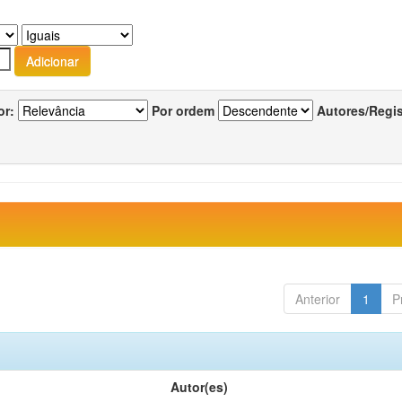
or:
Por ordem
Autores/Regi
Anterior
1
P
Autor(es)