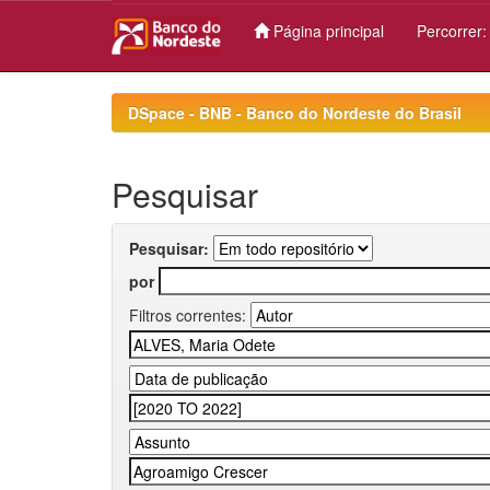
Página principal
Percorrer
Skip
navigation
DSpace - BNB - Banco do Nordeste do Brasil
Pesquisar
Pesquisar:
por
Filtros correntes: