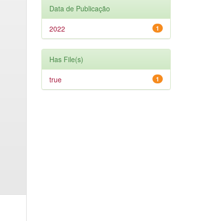
Data de Publicação
2022
1
Has File(s)
true
1