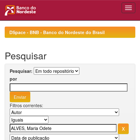
Skip
navigation
DSpace - BNB - Banco do Nordeste do Brasil
Pesquisar
Pesquisar:
por
Filtros correntes: