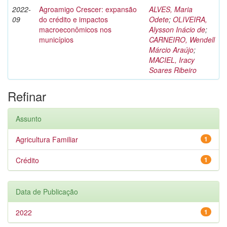
2022-
Agroamigo Crescer: expansão
ALVES, Maria
09
do crédito e impactos
Odete
;
OLIVEIRA,
macroeconômicos nos
Alysson Inácio de
;
municípios
CARNEIRO, Wendell
Márcio Araújo
;
MACIEL, Iracy
Soares Ribeiro
Refinar
Assunto
Agricultura Familiar
1
Crédito
1
Data de Publicação
2022
1