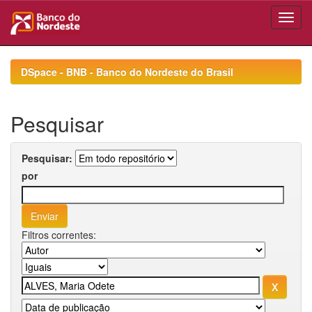
Skip
navigation
DSpace - BNB - Banco do Nordeste do Brasil
Pesquisar
Pesquisar:
por
Filtros correntes: