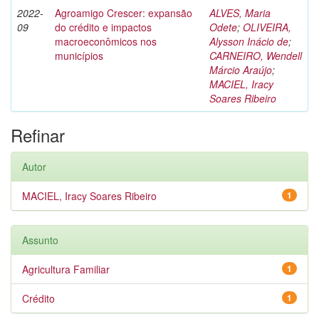
2022-
Agroamigo Crescer: expansão
ALVES, Maria
09
do crédito e impactos
Odete
;
OLIVEIRA,
macroeconômicos nos
Alysson Inácio de
;
municípios
CARNEIRO, Wendell
Márcio Araújo
;
MACIEL, Iracy
Soares Ribeiro
Refinar
Autor
MACIEL, Iracy Soares Ribeiro
1
Assunto
Agricultura Familiar
1
Crédito
1