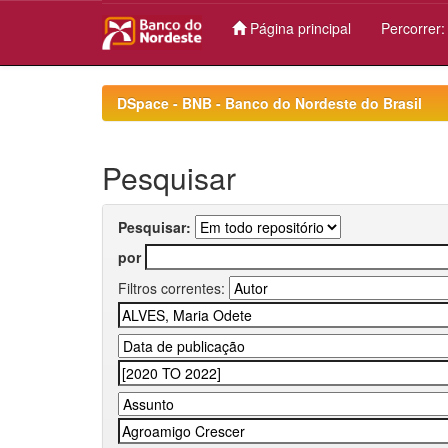
Página principal
Percorrer
Skip
navigation
DSpace - BNB - Banco do Nordeste do Brasil
Pesquisar
Pesquisar:
por
Filtros correntes: