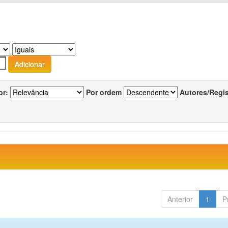
or:
Por ordem
Autores/Regi
Anterior
1
P