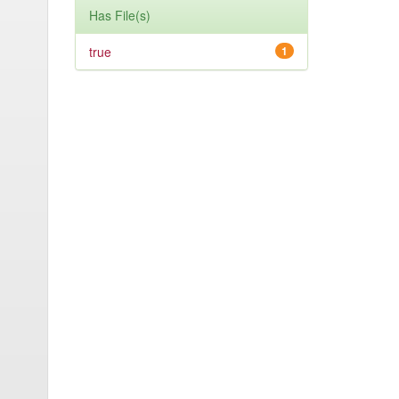
Has File(s)
true
1