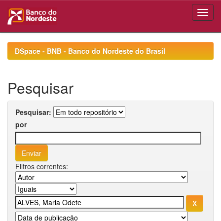
Skip
navigation
DSpace - BNB - Banco do Nordeste do Brasil
Pesquisar
Pesquisar:
por
Filtros correntes: