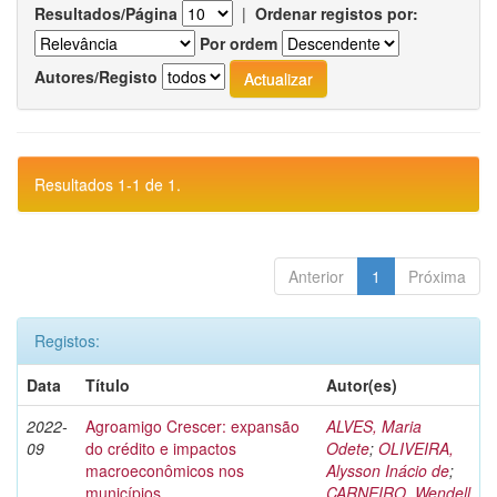
Resultados/Página
|
Ordenar registos por:
Por ordem
Autores/Registo
Resultados 1-1 de 1.
Anterior
1
Próxima
Registos:
Data
Título
Autor(es)
2022-
Agroamigo Crescer: expansão
ALVES, Maria
09
do crédito e impactos
Odete
;
OLIVEIRA,
macroeconômicos nos
Alysson Inácio de
;
municípios
CARNEIRO, Wendell