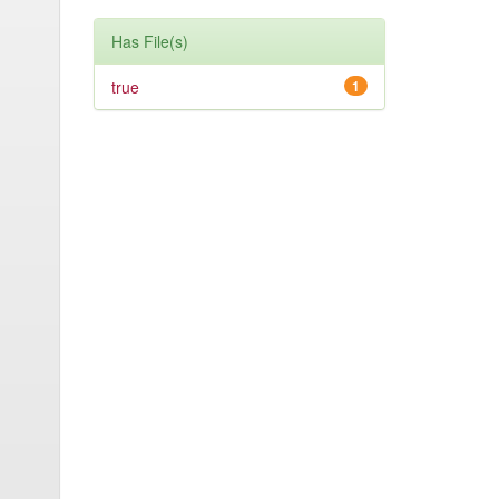
Has File(s)
true
1