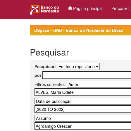
Página principal
Percorrer
Skip
navigation
DSpace - BNB - Banco do Nordeste do Brasil
Pesquisar
Pesquisar:
por
Filtros correntes: