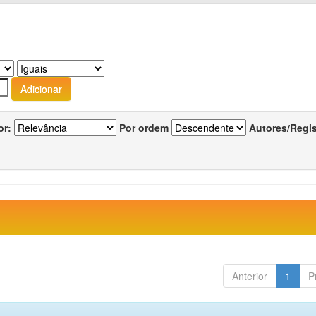
or:
Por ordem
Autores/Regi
Anterior
1
P