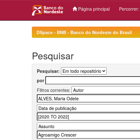
Página principal
Percorrer
Skip
navigation
DSpace - BNB - Banco do Nordeste do Brasil
Pesquisar
Pesquisar:
por
Filtros correntes: