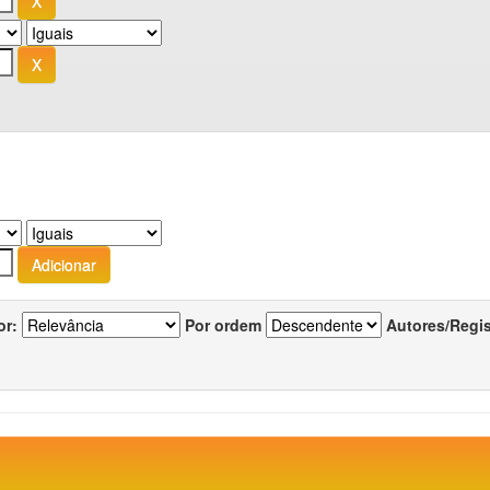
or:
Por ordem
Autores/Regi