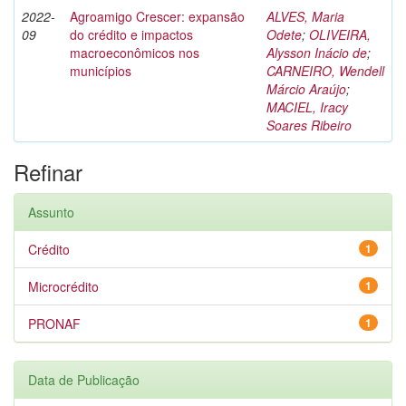
2022-
Agroamigo Crescer: expansão
ALVES, Maria
09
do crédito e impactos
Odete
;
OLIVEIRA,
macroeconômicos nos
Alysson Inácio de
;
municípios
CARNEIRO, Wendell
Márcio Araújo
;
MACIEL, Iracy
Soares Ribeiro
Refinar
Assunto
Crédito
1
Microcrédito
1
PRONAF
1
Data de Publicação