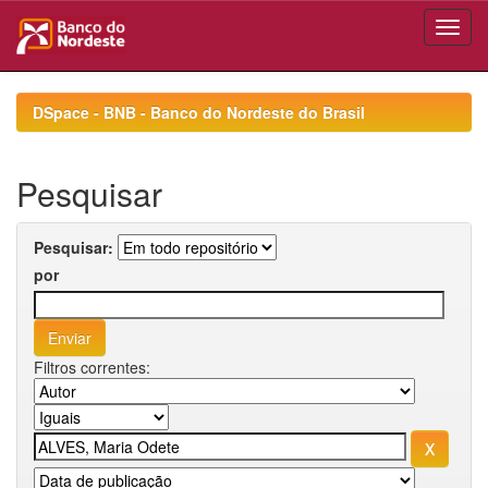
Skip
navigation
DSpace - BNB - Banco do Nordeste do Brasil
Pesquisar
Pesquisar:
por
Filtros correntes: