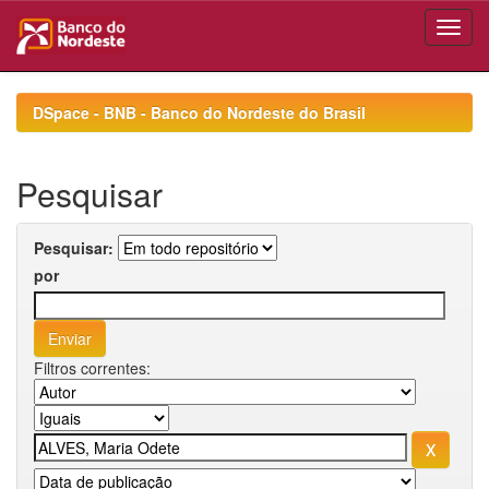
Skip
navigation
DSpace - BNB - Banco do Nordeste do Brasil
Pesquisar
Pesquisar:
por
Filtros correntes: