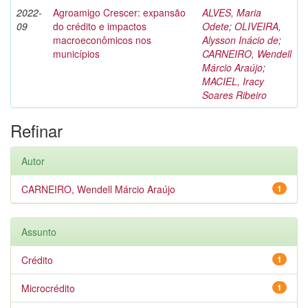
2022-
Agroamigo Crescer: expansão
ALVES, Maria
09
do crédito e impactos
Odete
;
OLIVEIRA,
macroeconômicos nos
Alysson Inácio de
;
municípios
CARNEIRO, Wendell
Márcio Araújo
;
MACIEL, Iracy
Soares Ribeiro
Refinar
Autor
CARNEIRO, Wendell Márcio Araújo
1
Assunto
Crédito
1
Microcrédito
1