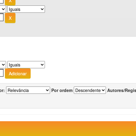
or:
Por ordem
Autores/Regi