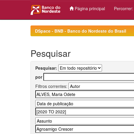
Página principal
Percorrer
Skip
navigation
DSpace - BNB - Banco do Nordeste do Brasil
Pesquisar
Pesquisar:
por
Filtros correntes: