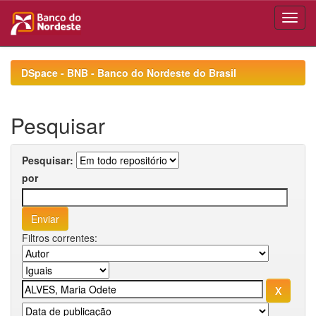
Skip
navigation
DSpace - BNB - Banco do Nordeste do Brasil
Pesquisar
Pesquisar:
por
Filtros correntes: