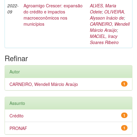
2022-
Agroamigo Crescer: expansão
ALVES, Maria
09
do crédito e impactos
Odete
;
OLIVEIRA,
macroeconômicos nos
Alysson Inácio de
;
municípios
CARNEIRO, Wendell
Márcio Araújo
;
MACIEL, Iracy
Soares Ribeiro
Refinar
Autor
CARNEIRO, Wendell Márcio Araújo
1
Assunto
Crédito
1
PRONAF
1