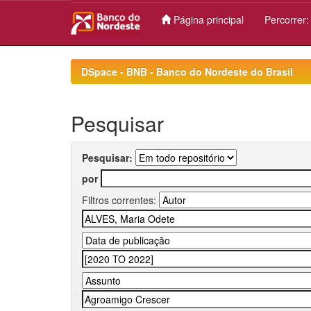
Página principal
Percorrer
Skip
navigation
DSpace - BNB - Banco do Nordeste do Brasil
Pesquisar
Pesquisar:
por
Filtros correntes: