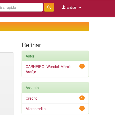
Entrar:
Refinar
Autor
CARNEIRO, Wendell Márcio
1
Araújo
Assunto
Crédito
1
Microcrédito
1