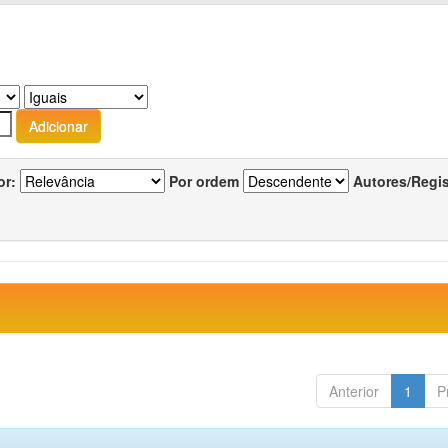
or:
Por ordem
Autores/Regi
Anterior
1
P