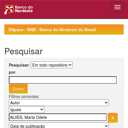
Skip
navigation
DSpace - BNB - Banco do Nordeste do Brasil
Pesquisar
Pesquisar:
por
Filtros correntes: